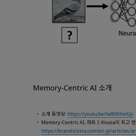
Memory-Centric AI 소개
소개 동영상:
https://youtu.be/lw8XKhviGJc
Memory-Centric AI, 파트 I: Kioxi
https://brand.kioxia.com/en-jp/articles/ar