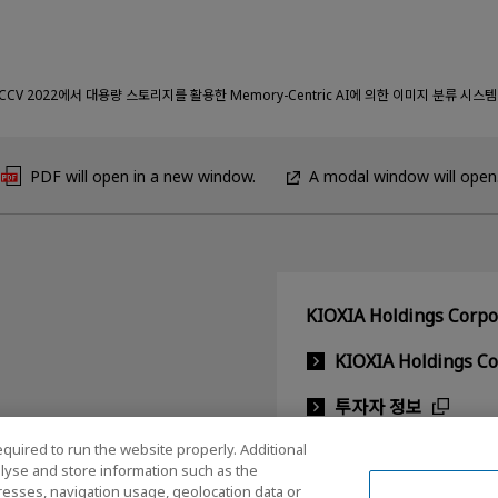
, ECCV 2022에서 대용량 스토리지를 활용한 Memory-Centric AI에 의한 이미지 분류 시스
PDF will open in a new window.
A modal window will open
KIOXIA Holdings Cor
KIOXIA Holdings C
투자자 정보
equired to run the website properly. Additional
lyse and store information such as the
dresses, navigation usage, geolocation data or