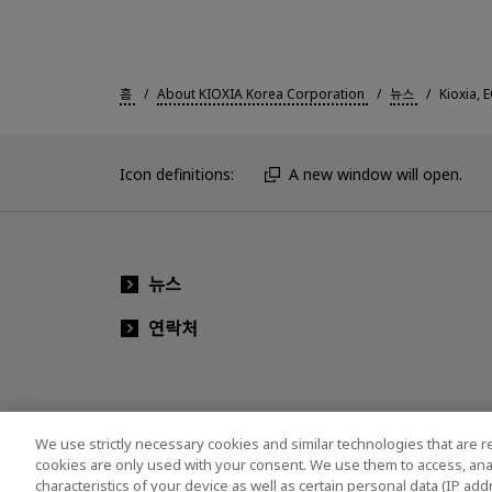
홈
About KIOXIA Korea Corporation
뉴스
Kioxia
Icon definitions:
A new window will open.
뉴스
연락처
We use strictly necessary cookies and similar technologies that are r
cookies are only used with your consent. We use them to access, ana
characteristics of your device as well as certain personal data (IP ad