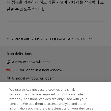
의 성공을 가능하게 하고 기존 기술이 기대하는 잠재력에 도
달할 수 있도록 합니다.
홈
기업용 제품
메모리
3D 플래시 메모리 “BiCS FLASH™”
Icon definitions:
A new window will open.
PDF will open in a new window.
A modal window will open.
We use strictly necessary cookies and similar
technologies that are required to run the website
뉴스
properly. Additional cookies are only used with your
consent. We use them to access, analyse and store
연락처
information such as the characteristics of your device as