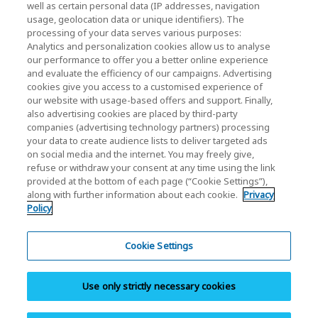
well as certain personal data (IP addresses, navigation
usage, geolocation data or unique identifiers). The
processing of your data serves various purposes:
KIOXIA Holdings Corporation (기업 그룹 정보 / 투
Analytics and personalization cookies allow us to analyse
our performance to offer you a better online experience
자자 정보)
and evaluate the efficiency of our campaigns. Advertising
KIOXIA Holdings Corporation Home
cookies give you access to a customised experience of
our website with usage-based offers and support. Finally,
투자자 정보
also advertising cookies are placed by third-party
companies (advertising technology partners) processing
your data to create audience lists to deliver targeted ads
on social media and the internet. You may freely give,
refuse or withdraw your consent at any time using the link
provided at the bottom of each page (“Cookie Settings”),
along with further information about each cookie.
Privacy
개인정보 처리방침
Policy
Cookie Settings
웹사이트 이용약관
Cookie Settings
Trademarks
Use only strictly necessary cookies
병행 수입 및 위조 제품
Site Map