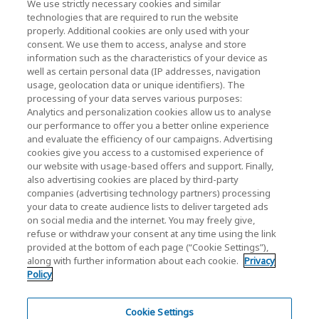
We use strictly necessary cookies and similar
technologies that are required to run the website
뉴스
properly. Additional cookies are only used with your
consent. We use them to access, analyse and store
연락처
information such as the characteristics of your device as
well as certain personal data (IP addresses, navigation
usage, geolocation data or unique identifiers). The
processing of your data serves various purposes:
KIOXIA Holdings Corporation (기업 그룹 정보 / 투
Analytics and personalization cookies allow us to analyse
our performance to offer you a better online experience
자자 정보)
and evaluate the efficiency of our campaigns. Advertising
KIOXIA Holdings Corporation Home
cookies give you access to a customised experience of
our website with usage-based offers and support. Finally,
투자자 정보
also advertising cookies are placed by third-party
companies (advertising technology partners) processing
your data to create audience lists to deliver targeted ads
on social media and the internet. You may freely give,
refuse or withdraw your consent at any time using the link
provided at the bottom of each page (“Cookie Settings”),
along with further information about each cookie.
Privacy
개인정보 처리방침
Policy
Cookie Settings
웹사이트 이용약관
Cookie Settings