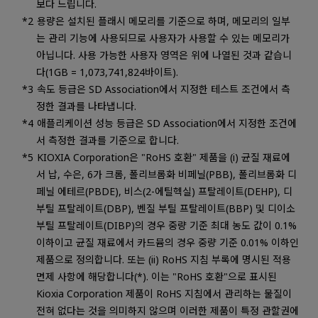
보다 느립니다.
용량은 설치된 플래시 메모리를 기준으로 하며, 메모리의 일부
는 관리 기능에 사용되므로 사용자가 사용할 수 있는 메모리가
아닙니다. 사용 가능한 사용자 영역은 위에 나열된 것과 같습니
다(1GB = 1,073,741,824바이트).
속도 등급은 SD Association에서 지정한 테스트 조건에서 측
정한 결과를 나타냅니다.
애플리케이션 성능 등급은 SD Association에서 지정한 조건에
서 측정한 결과를 기준으로 합니다.
KIOXIA Corporation은 "RoHS 호환" 제품을 (i) 균질 재료에
서 납, 수은, 6가 크롬, 폴리브롬화 비페닐(PBB), 폴리브롬화 디
페닐 에테르(PBDE), 비스(2-에틸헥실) 프탈레이트(DEHP), 디
부틸 프탈레이트(DBP), 벤질 부틸 프탈레이트(BBP) 및 디이소
부틸 프탈레이트(DIBP)의 경우 중량 기준 최대 농도 값이 0.1%
이하이고 균질 재료에서 카드뮴의 경우 중량 기준 0.01% 이하인
제품으로 정의합니다. 또는 (ii) RoHS 지침 부록에 명시된 적용
면제 사항에 해당합니다(*). 이는 "RoHS 호환"으로 표시된
Kioxia Corporation 제품이 RoHS 지침에서 관리하는 물질이
전혀 없다는 것을 의미하지 않으며 이러한 제품이 특정 관할권에