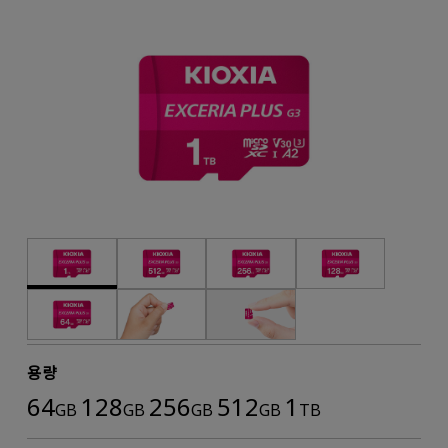
용량
64
128
256
512
1
GB
GB
GB
GB
TB