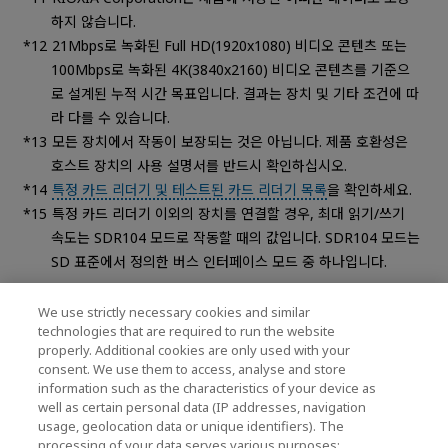
하지 않습니다.
21Mbps로 녹화된 Full HD(1920x1080) 비디오 콘텐츠 또는
100Mbps로 녹화된 4K(3840x2160) 비디오 콘텐츠를 기준으
로 설계된 누적 시간 목표입니다. 결과는 장치 및 기타 조건에 따
라 다를 수 있습니다.
모든 장치에서 작동이 보장되는 것은 아닙니다. 제품 호환성은
호스트 장치의 사용 설명서를 반드시 확인하십시오.
특정 카드 리더기 및 테스트된 카드 리더기 목록
을 확인하세요.
특정 카드 리더기 이외의 장치를 연결할 경우, 최대 읽기/쓰기
속도는 SDR104 모드로 작동할 때의 값입니다. SDR104 모드는
SD 표준에서 정의한 버스 인터페이스 모드 중 하나입니다.
제품 사양 및 디자인은 사전 통보 없이 바뀔 수 있습니다.
We use strictly necessary cookies and similar
technologies that are required to run the website
properly. Additional cookies are only used with your
consent. We use them to access, analyse and store
지원
information such as the characteristics of your device as
well as certain personal data (IP addresses, navigation
usage, geolocation data or unique identifiers). The
processing of your data serves various purposes: