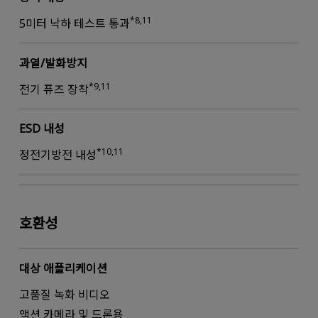
*8,11
5미터 낙하 테스트 통과
과열/발화방지
*9,11
전기 퓨즈 장착
ESD 내성
*10,11
정전기방전 내성
호환성
대상 애플리케이션
고품질 녹화 비디오
액션 카메라 및 드론용