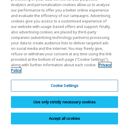
Analytics and personalization cookies allow us to analyse
our performance to offer you a better online experience
and evaluate the efficiency of our campaigns. Advertising
cookies give you access to a customised experience of
our website with usage-based offers and support. Finally,
also advertising cookies are placed by third-party
companies (advertising technology partners) processing
지원 FAQ
your data to create audience lists to deliver targeted ads
자주 묻는 질문에 대한 답변을 빠르게 찾으려면 지원 FAQ를
on social media and the internet. You may freely give,
refuse or withdraw your consent at any time using the link
찾아보십시오.
provided at the bottom of each page (“Cookie Settings”),
along with further information about each cookie.
Privacy
Policy
Cookie Settings
다운로드
Use only strictly necessary cookies
문서, 소프트웨어, 매뉴얼, 브로셔 및 제품 이미지를 다운로
드하십시오.
Accept all cookies