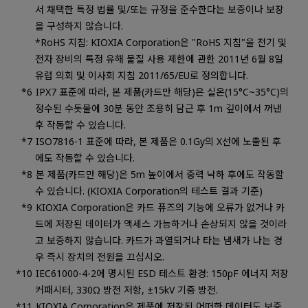
서 채택한 특정 법률 및/또는 규정을 준수한다는 보증이나 보장
을 구성하지 않습니다.
*RoHS 지침: KIOXIA Corporation은 "RoHS 지침"을 전기 및
전자 장비의 특정 유해 물질 사용 제한에 관한 2011년 6월 8일
유럽 의회 및 이사회 지침 2011/65/EU로 정의합니다.
IPX7 표준에 따라, 본 제품(카드만 해당)은 실온(15°C~35°C)의
정수된 수돗물에 30분 동안 조용히 담근 후 1m 깊이에서 꺼낸
후 작동할 수 있습니다.
ISO7816-1 표준에 따라, 본 제품은 0.1Gy의 X선에 노출된 후
에도 작동할 수 있습니다.
본 제품(카드만 해당)은 5m 높이에서 중력 낙하 후에도 작동할
수 있습니다. (KIOXIA Corporation의 테스트 결과 기준)
KIOXIA Corporation은 카드 퓨즈의 기능에 오류가 없거나 카
드에 저장된 데이터가 액세스 가능하거나 손상되지 않을 것이라
고 보증하지 않습니다. 카드가 과열되거나 타는 냄새가 나는 경
우 즉시 장치의 전원을 끄십시오.
IEC61000-4-2에 명시된 ESD 테스트 환경: 150pF 에너지 저장
커패시터, 330Ω 방전 저항, ±15kV 기중 방전.
KIOXIA Corporation은 제품에 저장된 어떠한 데이터도 보증