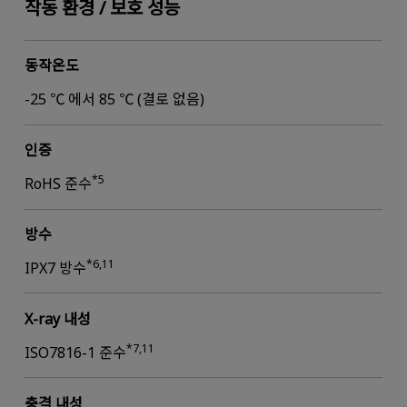
작동 환경 / 보호 성능
동작온도
-25 ℃ 에서 85 ℃ (결로 없음)
인증
*5
RoHS 준수
방수
*6,11
IPX7 방수
X-ray 내성
*7,11
ISO7816-1 준수
충격 내성