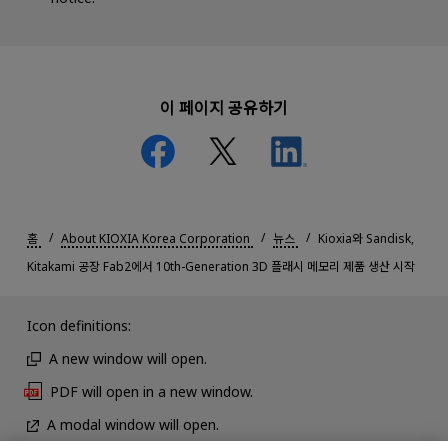
이 페이지 공유하기
홈
About KIOXIA Korea Corporation
뉴스
Kioxia와 Sandisk,
Kitakami 공장 Fab2에서 10th-Generation 3D 플래시 메모리 제품 생산 시작
Icon definitions:
A new window will open.
PDF will open in a new window.
A modal window will open.