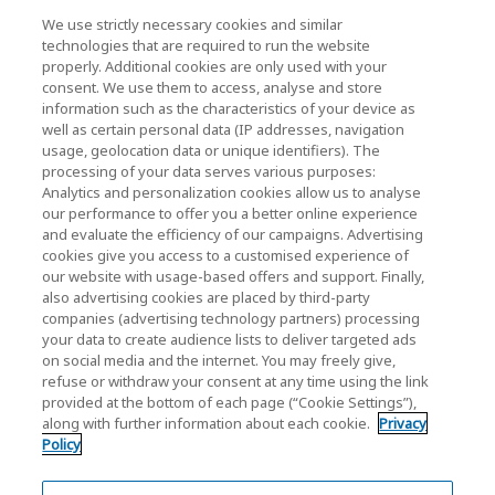
We use strictly necessary cookies and similar
technologies that are required to run the website
뉴스
properly. Additional cookies are only used with your
consent. We use them to access, analyse and store
연락처
information such as the characteristics of your device as
well as certain personal data (IP addresses, navigation
usage, geolocation data or unique identifiers). The
processing of your data serves various purposes:
KIOXIA Holdings Corporation (기업 그룹 정보 / 투
Analytics and personalization cookies allow us to analyse
our performance to offer you a better online experience
자자 정보)
and evaluate the efficiency of our campaigns. Advertising
KIOXIA Holdings Corporation Home
cookies give you access to a customised experience of
our website with usage-based offers and support. Finally,
투자자 정보
also advertising cookies are placed by third-party
companies (advertising technology partners) processing
your data to create audience lists to deliver targeted ads
on social media and the internet. You may freely give,
refuse or withdraw your consent at any time using the link
provided at the bottom of each page (“Cookie Settings”),
along with further information about each cookie.
Privacy
개인정보 처리방침
Policy
Cookie Settings