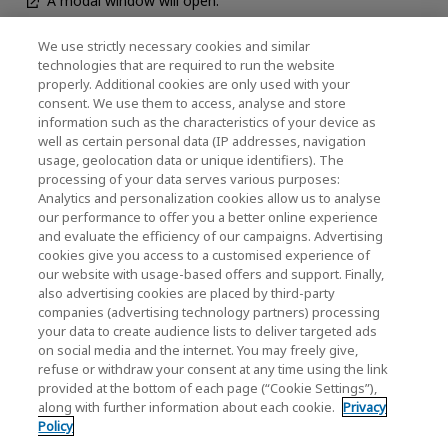
A modal window will open.
We use strictly necessary cookies and similar
technologies that are required to run the website
뉴스
properly. Additional cookies are only used with your
consent. We use them to access, analyse and store
연락처
information such as the characteristics of your device as
well as certain personal data (IP addresses, navigation
usage, geolocation data or unique identifiers). The
processing of your data serves various purposes:
KIOXIA Holdings Corporation (기업 그룹 정보 / 투
Analytics and personalization cookies allow us to analyse
our performance to offer you a better online experience
자자 정보)
and evaluate the efficiency of our campaigns. Advertising
KIOXIA Holdings Corporation Home
cookies give you access to a customised experience of
our website with usage-based offers and support. Finally,
투자자 정보
also advertising cookies are placed by third-party
companies (advertising technology partners) processing
your data to create audience lists to deliver targeted ads
on social media and the internet. You may freely give,
refuse or withdraw your consent at any time using the link
provided at the bottom of each page (“Cookie Settings”),
along with further information about each cookie.
Privacy
개인정보 처리방침
Policy
Cookie Settings