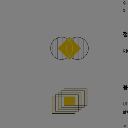
수
이
첨
K
용
U
플