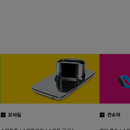
모바일
컨슈머