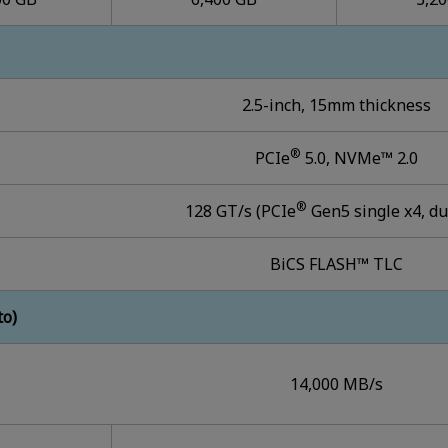
2.5-inch, 15mm thickness
®
PCIe
5.0, NVMe™ 2.0
®
128 GT/s (PCIe
Gen5 single x4, du
BiCS FLASH™ TLC
to)
14,000 MB/s