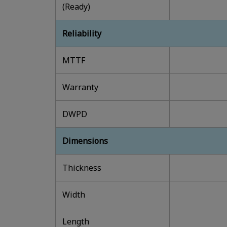
(Ready)
Reliability
MTTF
Warranty
DWPD
Dimensions
Thickness
Width
Length