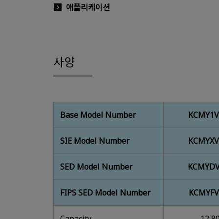
애플리케이션
사양
Base Model Number
KCMY1V
SIE Model Number
KCMYXV
SED Model Number
KCMYDV
FIPS SED Model Number
KCMYFV
Capacity
12,8