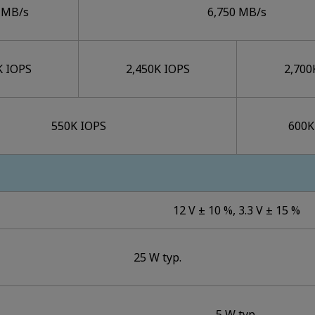
 MB/s
6,750 MB/s
K IOPS
2,450K IOPS
2,700
550K IOPS
600K
12 V ± 10 %, 3.3 V ± 15 %
25 W typ.
5 W typ.